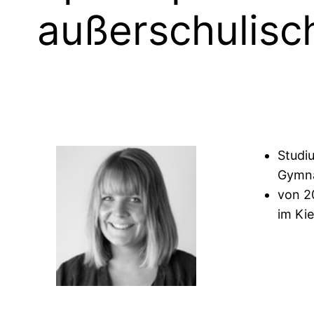
außerschulisc
Studi
Gymna
von 2
im Ki