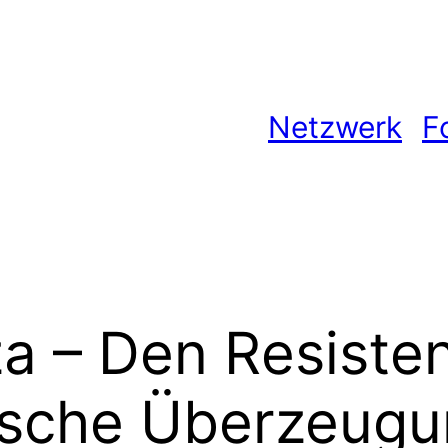
Netzwerk
F
za – Den Resiste
ische Überzeug