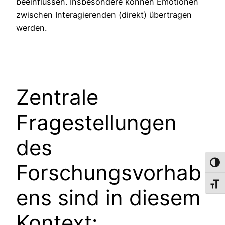
beeinflussen. Insbesondere können Emotionen
zwischen Interagierenden (direkt) übertragen
werden.
Zentrale
Fragestellungen
des
Forschungsvorhab
Umsch
Schri
ens sind in diesem
Kontext: